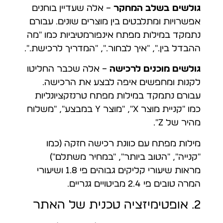
גולשים בשלב המחקר
– אלה שעדיין בוחנים
אפשרויות ומתלבטים בין מוצרים שונים. עבורם
נתמקד במילות מפתח אינפורמטיביות כמו "מה
ההבדל בין…", "איך לבחור…", "המדריך לרכישת…".
גולשים מוכנים לרכישה
– אלה שכבר החליטו
לקנות ומחפשים איפה לבצע את הרכישה.
עבורם נתמקד במילות מפתח טרנזקציונליות
כמו "קניית מוצר X", "מוצר Y במבצע", "משלוח
מהיר של Z".
מילות מפתח עם כוונת רכישה חזקה (כמו
"קנייה", "הטוב ביותר", "במחיר משתלם")
מראות שיעורי קליקים גבוהים פי 1.8 ושיעורי
המרה טובים פי 2.4 מביטויים גנריים.
2. אופטימיזציה טכנית של האתר