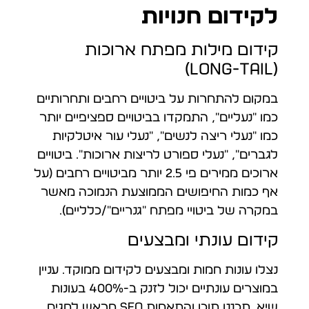
לקידום חנויות
קידום מילות מפתח ארוכות
(Long-tail)
במקום להתחרות על ביטויים רחבים ותחרותיים
כמו "נעליים", התמקדו בביטויים ספציפיים יותר
כמו "נעלי ריצה לנשים", "נעלי עור איטלקיות
לגברים", "נעלי ספורט לריצות ארוכות". ביטויים
ארוכים ממירים פי 2.5 יותר מביטויים רחבים (על
אף כמות החיפושים הממוצעת הנמוכה מאשר
במקרה של ביטויי מפתח "גנריים"/כלליים).
קידום עונתי ומבצעים
נצלו עונות חמות ומבצעים לקידום ממוקד. עניין
במוצרים עונתיים יכול לזנק ב-400% בעונות
שיא. תכננו תוכן והתאמות SEO מראש לחגים